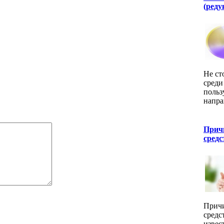
(ред
Не ст
среди
польз
напра
Прич
средс
Причи
средс
извес