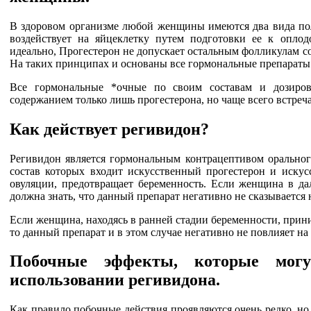
В здоровом организме любой женщины имеются два вида пол
воздействует на яйцеклетку путем подготовки ее к опло
идеально, Прогестерон не допускает остальным фолликулам с
На таких принципах и основаны все гормональные препараты
Все гормональные *очные по своим составам и дозиров
содержанием только лишь прогестерона, но чаще всего встре
Как действует регивидон?
Регивидон является гормональным контрацептивом орального
состав которых входит искусственный прогестерон и искус
овуляции, предотвращает беременность. Если женщина в да
должна знать, что данный препарат негативно не сказывается
Если женщина, находясь в ранней стадии беременности, прини
то данный препарат и в этом случае негативно не повлияет н
Побочные эффекты, которые могу
использовании регивидона.
Как правило побочные действия проявляются очень редко, но 