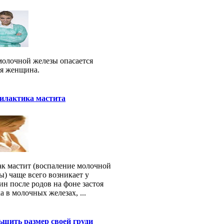
молочной железы опасается
я женщина.
илактика мастита
ак мастит (воспаление молочной
ы) чаще всего возникает у
н после родов на фоне застоя
а в молочных железах, ...
шить размер своей груди