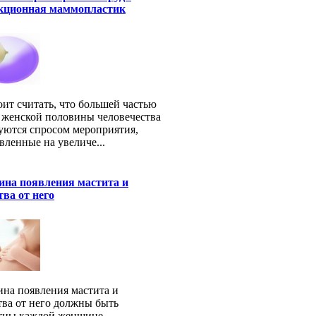
укционная маммопластик
оит считать, что большей частью
 женской половины человечества
уются спросом мероприятия,
вленные на увеличе...
ина появления мастита и
тва от него
на появления мастита и
тва от него должны быть
тны каждой женщине.