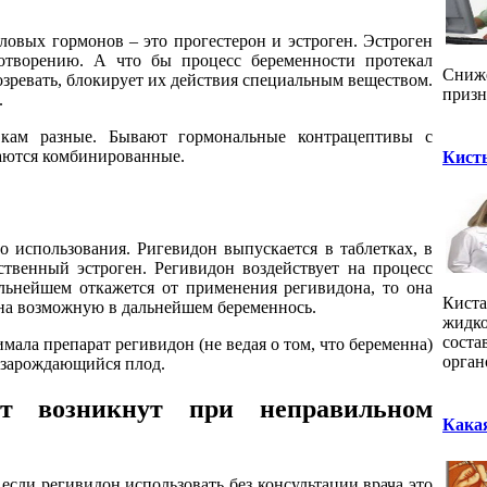
овых гормонов – это прогестерон и эстроген. Эстроген
дотворению. А что бы процесс беременности протекал
Сниже
озревать, блокирует их действия специальным веществом.
призн
.
кам разные. Бывают гормональные контрацептивы с
чаются комбинированные.
Кист
 использования. Ригевидон выпускается в таблетках, в
ственный эстроген. Регивидон воздействует на процесс
льнейшем откажется от применения регивидона, то она
Киста
 на возможную в дальнейшем беременнось.
жидко
соста
мала препарат регивидон (не ведая о том, что беременна)
орган
а зарождающийся плод.
т возникнут при неправильном
Какая
если регивидон использовать без консультации врача это