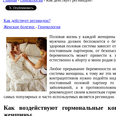
Главная
-
Гинекология
- Как действует регивидон?
Как действует регивидон?
Женские болезни
-
Гинекология
Половая жизнь у каждой женщины н
мужчина должен беспокоится о б
здоровая половая система зависит о
постоянным партнером, от безопас
беременность может привести к э
естественно к аборту и мини родам (
Любое прерывание беременности не
системы женщины, к тому же эти м
контрацептивов нужно подойти инд
постоянный половой партнер т
заболеваний, а в противоположн
рекомендуют своим клиенткам горм
самых популярных и часто используемых является регивидон.
Как воздействуют гормональные ко
женщины.