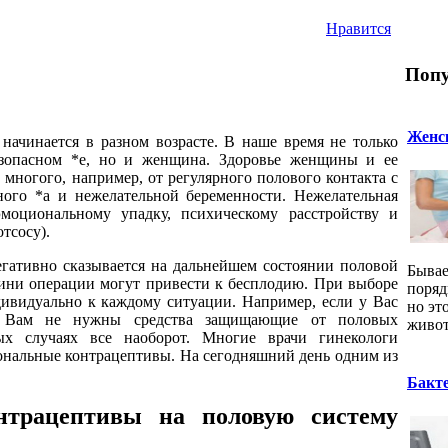
Нравится
Попу
Женск
ачинается в разном возрасте. В наше время не только
езопасном *е, но и женщина. Здоровье женщины и ее
т многого, например, от регулярного полового контакта с
ного *а и нежелательной беременности. Нежелательная
моциональному упадку, психическому расстройству и
отсосу).
гативно сказывается на дальнейшем состоянии половой
Бывае
ини операции могут привести к бесплодию. При выборе
поряд
ивидуально к каждому ситуации. Например, если у Вас
но эт
о Вам не нужны средства защищающие от половых
живот
ых случаях все наоборот. Многие врачи гинекологи
ональные контрацептивы. На сегодняшний день одним из
Бакт
нтрацептивы на половую систему