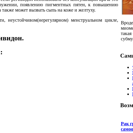
окружении, появлению пигментных пятен, к повышению
 также может вызвать сыпь на коже и желтуху.
и, неустойчивом(нерегулярном) менструальном цикле,
Вроде
миоме
такая
ивидон.
субму
:
Самы
Возм
Рак г
само