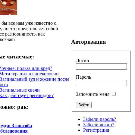
 бы все нам уже известно о
, но что представляет собой
 ее разновидность, как
козная?
Авторизация
е читаемые:
Логин
*очные: польза или вред?
Метилурацил в гинекологии
Пароль
Вагинальный зуд и жжение после
акта
Вагинальные свечи
Запомнить меня
Как действует регивидон?
ожно: рак:
Забыли пароль?
Забыли логин?
руди: 3 способа
Регистрация
обследования