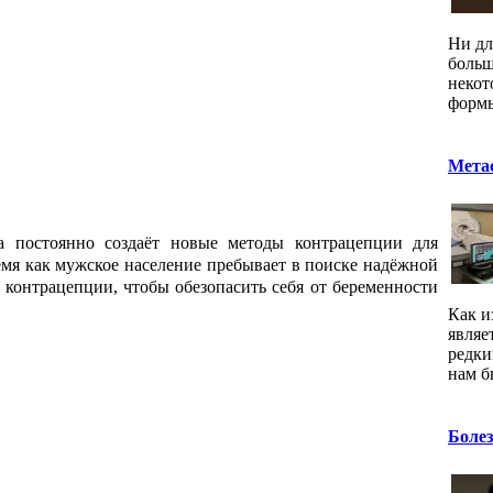
Ни дл
боль
некот
формы
Метас
а постоянно создаёт новые методы контрацепции для
ремя как мужское население пребывает в поиске надёжной
контрацепции, чтобы обезопасить себя от беременности
Как и
являе
редки
нам б
Болез