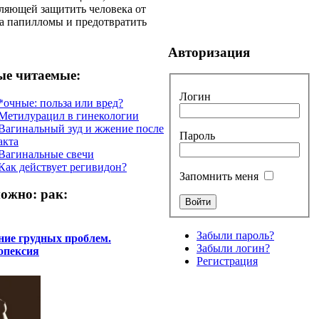
ляющей защитить человека от
а папилломы и предотвратить
Авторизация
е читаемые:
Логин
*очные: польза или вред?
Метилурацил в гинекологии
Вагинальный зуд и жжение после
Пароль
акта
Вагинальные свечи
Как действует регивидон?
Запомнить меня
ожно: рак:
Забыли пароль?
ние грудных проблем.
Забыли логин?
опексия
Регистрация