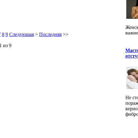
Женск
важне
7
8
9
Следующая
>
Последняя
>>
1 из 9
Маст
отсту
Не ст
пораж
верно
фибро