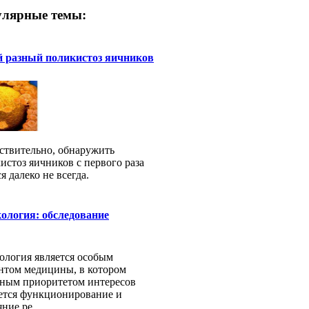
лярные темы:
й разный поликистоз яичников
ствительно, обнаружить
истоз яичников с первого раза
я далеко не всегда.
ология: обследование
ология является особым
нтом медицины, в котором
ным приоритетом интересов
ется функционирование и
ние ре...