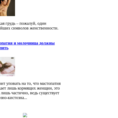
ая грудь – пожалуй, один
йших символов женственности.
опатия и молочница должны
пить
оит уповать на то, что мастопатия
ает лишь кормящих женщин, это
 лишь частично, ведь существует
зно-кистозна...