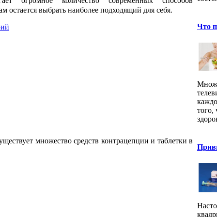
гает огромное количество современных способов
м остается выбрать наиболее подходящий для себя.
Что п
рий
Множе
телев
каждо
того,
здоров
уществует множество средств контрацепции и таблетки в
Прив
Насто
квадр