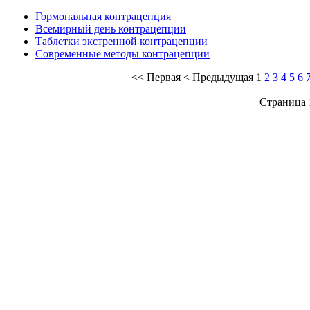
Гормональная контрацепция
Всемирный день контрацепции
Таблетки экстренной контрацепции
Современные методы контрацепции
<<
Первая
<
Предыдущая
1
2
3
4
5
6
Страница 