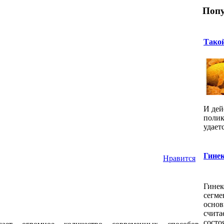
Попу
Тако
И дей
полик
удаетс
Гинек
Нравится
Гинек
сегме
основ
счита
состоя