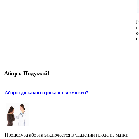
Р
п
о
с
Аборт. Подумай!
Аборт: до какого срока он возможен?
Процедура аборта заключается в удалении плода из матки.