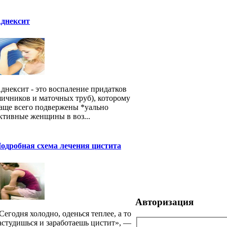
днексит
днексит - это воспаление придатков
яичников и маточных труб), которому
аще всего подвержены *уально
ктивные женщины в воз...
одробная схема лечения цистита
Авторизация
Сегодня холодно, оденься теплее, а то
астудишься и заработаешь цистит», —