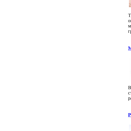
Т
о
м
г
М
В
с
р
Р