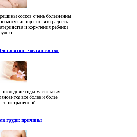
рещины сосков очень болезненны,
ни могут испортить всю радость
атеринства и кормления ребенка
рудью.
астопатия - частая гостья
 последние годы мастопатия
тановится все более и более
аспространенной .
ак груди: причины