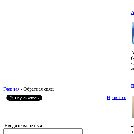
А
А
(
ч
а
П
Главная
- Обратная связь
Нравится
Введите ваше имя:
«
з