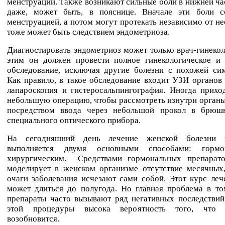
менструации. Также возникают сильные боли в нижней ча
даже, может быть, в пояснице. Вначале эти боли 
менструацией, а потом могут протекать независимо от не
тоже может быть следствием эндометриоза.
Диагностировать эндометриоз может только врач-гинекол
этим он должен провести полное гинекологическое и 
обследование, исключая другие болезни с похожей сим
Как правило, в такое обследование входит УЗИ органов 
лапароскопия и гистеросальпингография. Иногда прихо
небольшую операцию, чтобы рассмотреть изнутри органы
посредством ввода через небольшой прокол в брюш
специального оптического прибора.
На сегодняшний день лечение женской болезни э
выполняется двумя основными способами: горм
хирургическим. Средствами гормональных препарато
моделирует в женском организме отсутствие месячных,
очаги заболевания исчезают сами собой. Этот курс леч
может длиться до полугода. Но главная проблема в то
препараты часто вызывают ряд негативных последствий
этой процедуры высока вероятность того, что з
возобновится.