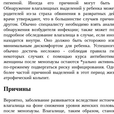
гигиеной. Иногда его причиной могут быть г
Обнаружение влагалищных выделений у ребенка може
родителей из-за страха обвинения в развратных де
врачи утверждают, что в большинстве случаев причин
другом. Обычно специалисту необходимо взять анал
обнаружения возбудителя инфекции; также может по
подробное обследование влагалища в случае, если ино
находится внутри. Оно должно быть осторожно из
минимальным дискомфортом для ребенка. Успешног
обычно достичь несложно - соблюдая правила г
некоторых случаях с помощью курса антибиотик
женщины после менопаузы остаются *уально активн
по-прежнему подвергаться риску инфицирования. Одн
более частой причиной выделений в этот период жиз
атрофический кольпит.
Причины
Вероятно, заболевание развивается вследствие истонч
влагалища на фоне снижения уровня женских полов
после менопаузы. Влагалище, таким образом, стано