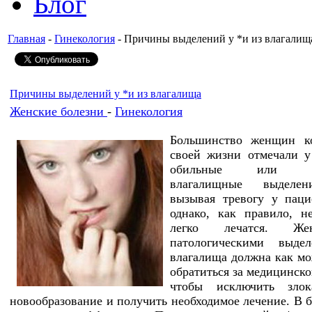
Блог
Главная
-
Гинекология
- Причины выделений у *и из влагалищ
Причины выделений у *и из влагалища
Женские болезни
-
Гинекология
Большинство женщин ко
своей жизни отмечали у
обильные или ан
влагалищные выделен
вызывая тревогу у паци
однако, как правило, 
легко лечатся. Ж
патологическими выде
влагалища должна как м
обратиться за медицинск
чтобы исключить злока
новообразование и получить необходимое лечение. В 