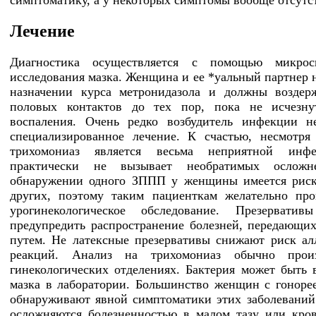
симптоматику, а у некоторых симптомы вообще отсутс
Лечение
Диагностика осуществляется с помощью микроск
исследования мазка. Женщина и ее *уальный партнер 
назначении курса метронидазола и должны воздер
половых контактов до тех пор, пока не исчезну
воспаления. Очень редко возбудитель инфекции н
специализированное лечение. К счастью, несмотря
трихомониаз является весьма неприятной инф
практически не вызывает необратимых осложн
обнаружении одного ЗППП у женщины имеется риск
других, поэтому таким пациенткам желательно пр
урогинекологическое обследование. Презерватив
предупредить распространение болезней, передающи
путем. Не латексные презервативы снижают риск ал
реакций. Анализ на трихомониаз обычно прои
гинекологических отделениях. Бактерия может быть 
мазка в лаборатории. Большинство женщин с гоноре
обнаруживают явной симптоматики этих заболеваний
осложняются болезненностью в малом тазу или кро