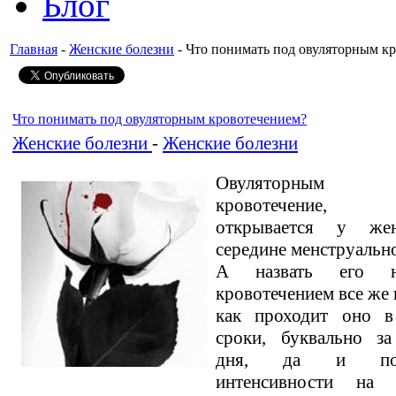
Блог
Главная
-
Женские болезни
- Что понимать под овуляторным к
Что понимать под овуляторным кровотечением?
Женские болезни
-
Женские болезни
Овуляторным н
кровотечение, 
открывается у ж
середине менструально
А назвать его н
кровотечением все же 
как проходит оно в
сроки, буквально за
дня, да и по
интенсивности на 