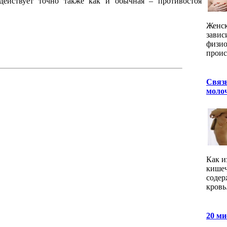
 действует точно также как и обычная – противостоя
Женск
завис
физио
проис
Связ
молоч
Как и
кишеч
содер
кровь
20 ми