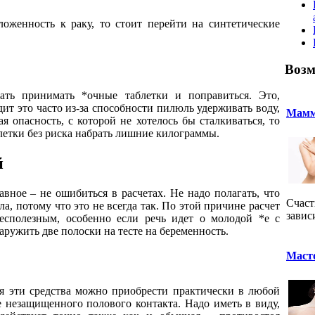
оженность к раку, то стоит перейти на синтетические
Возм
ать принимать *очные таблетки и поправиться. Это,
дит это часто из-за способности пилюль удерживать воду,
Мамм
я опасность, с которой не хотелось бы сталкиваться, то
летки без риска набрать лишние килограммы.
й
вное – не ошибиться в расчетах. Не надо полагать, что
Счаст
, потому что это не всегда так. По этой причине расчет
завис
есполезным, особенно если речь идет о молодой *е с
ружить две полоски на тесте на беременность.
Масто
тя эти средства можно приобрести практически в любой
е незащищенного полового контакта. Надо иметь в виду,