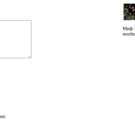
Миф 1
необя
nts