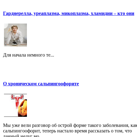
Гарднерелла, уреаплазма, микоплазма, хламидии – кто они
Для начала немного те...
О хроническом сальпингоофорите
Мы уже вели разговор об острой форме такого заболевания, ка
сальпингоофорит, теперь настало время рассказать о том, что
данный недуг мо...