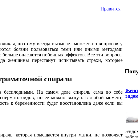
Нравится
голикая, поэтому всегда вызывает множество вопросов у
аются боязни пользоваться теми или иными методами
е больше опасаются побочных эффектов. Все эти вопросы
огда женщины перестанут испытывать страхи, которые
Попу
утриматочной спирали
Женск
 бесплодными. На самом деле спираль сама по себе
эндом
 сперматозоидов, но ее можно вынуть в любой момент,
ность к беременности будет восстановлена даже если вы
Эндом
пираль, которая помещается внутри матки, не позволяет
забол