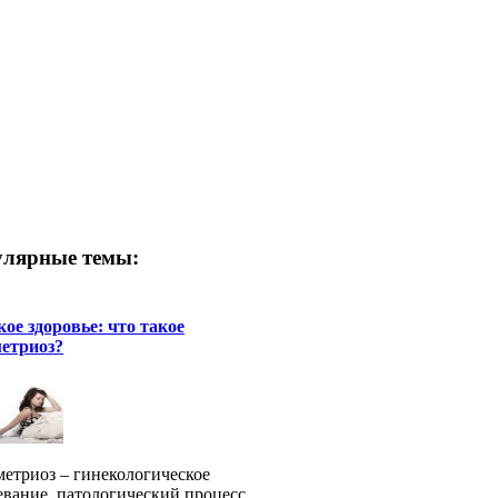
лярные темы:
ое здоровье: что такое
етриоз?
етриоз – гинекологическое
евание, патологический процесс,