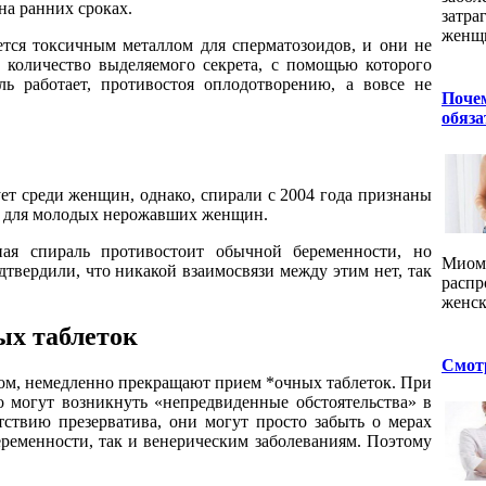
на ранних сроках.
затра
женщи
ется токсичным металлом для сперматозоидов, и они не
 количество выделяемого секрета, с помощью которого
ь работает, противостоя оплодотворению, а вовсе не
Почем
обяза
ет среди женщин, однако, спирали с 2004 года признаны
 для молодых нерожавших женщин.
ная спираль противостоит обычной беременности, но
Миома
вердили, что никакой взаимосвязи между этим нет, так
распр
женск
ых таблеток
Смот
ом, немедленно прекращают прием *очных таблеток. При
но могут возникнуть «непредвиденные обстоятельства» в
тствию презерватива, они могут просто забыть о мерах
еременности, так и венерическим заболеваниям. Поэтому