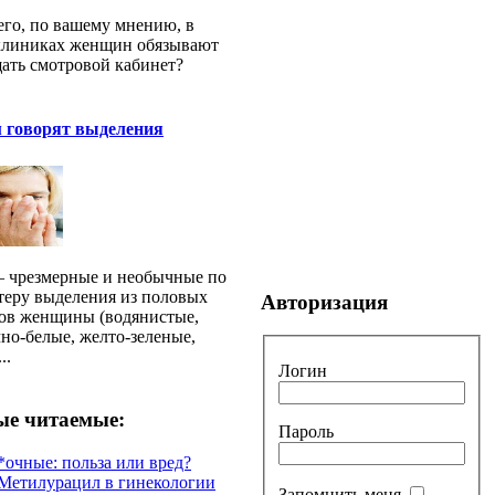
его, по вашему мнению, в
клиниках женщин обязывают
ать смотровой кабинет?
м говорят выделения
– чрезмерные и необычные по
теру выделения из половых
Авторизация
ов женщины (водянистые,
но-белые, желто-зеленые,
..
Логин
е читаемые:
Пароль
*очные: польза или вред?
Метилурацил в гинекологии
Запомнить меня