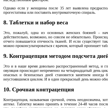
Однако если у женщины после 35 лет выявлена предраспол
прогестативы или поставить внутриматочную спираль.
8. Таблетки и набор веса
Это, пожалуй, одна из основных женских боязней – нач
действительно, возможно, но совсем не обязательно. Происхо
отчего повышается отечность тканей. И если существует така
можно проконсультироваться с врачом, который пропишет таб
9. Контрацепция методом подсчета дне
Это и в наше время довольно распространенный метод, и гла
овуляция происходит непременно на четырнадцатый день цикла
опасных и безопасных дней становится занятием иногда б
неустоявшимся циклом. И в один прекрасный день можно обна
10. Срочная контрацепция
Контрацепция, называемая срочной, очень неоднозначна, хо
аптеке. Таблетку можно принять в течение 24-48 часов посл