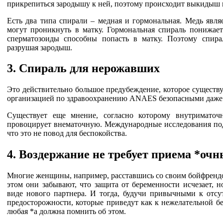
прикрепиться зародышу к ней, поэтому происходит выкидыш 
Есть два типа спирали – медная и гормональная. Медь явля
могут проникнуть в матку. Гормональная спираль понижает
сперматозоиды способны попасть в матку. Поэтому спирал
разрушая зародыш.
3. Спираль для нерожавших
Это действительно большое предубеждение, которое существу
организацией по здравоохранению ANAES безопасными даже
Существует еще мнение, согласно которому внутриматоч
провоцирует внематочную. Международные исследования подт
что это не повод для беспокойства.
4. Воздержание не требует приема *очн
Многие женщины, например, расставшись со своим бойфренд
этом они забывают, что защита от беременности исчезает, 
виде нового партнера. И тогда, будучи привычными к отсу
предосторожности, которые приведут как к нежелательной б
любая *а должна помнить об этом.