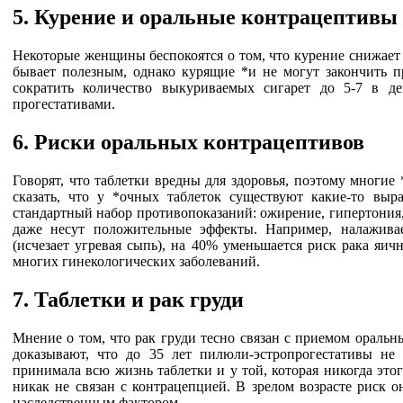
5. Курение и оральные контрацептивы
Некоторые женщины беспокоятся о том, что курение снижает 
бывает полезным, однако курящие *и не могут закончить пр
сократить количество выкуриваемых сигарет до 5-7 в де
прогестативами.
6. Риски оральных контрацептивов
Говорят, что таблетки вредны для здоровья, поэтому многие
сказать, что у *очных таблеток существуют какие-то вы
стандартный набор противопоказаний: ожирение, гипертония, 
даже несут положительные эффекты. Например, налаживае
(исчезает угревая сыпь), на 40% уменьшается риск рака яич
многих гинекологических заболеваний.
7. Таблетки и
рак груди
Мнение о том, что рак груди тесно связан с приемом оральн
доказывают, что до 35 лет пилюли-эстропрогестативы не
принимала всю жизнь таблетки и у той, которая никогда этог
никак не связан с контрацепцией. В зрелом возрасте риск о
наследственным фактором.