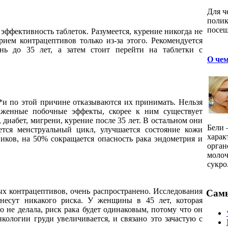
Для ч
поли
посещ
эффективность таблеток. Разумеется, курение никогда не
ием контрацептивов только из-за этого. Рекомендуется
нь до 35 лет, а затем стоит перейти на таблетки с
О че
 *и по этой причине отказываются их принимать. Нельзя
раженные побочные эффекты, скорее к ним существует
диабет, мигрени, курение после 35 лет. В остальном они
Бели 
тся менструальный цикл, улучшается состояние кожи
харак
ников, на 50% сокращается опасность рака эндометрия и
орган
молоч
сукро.
ых контрацептивов, очень распространено. Исследования
Самы
 несут никакого риска. У женщины в 45 лет, которая
о не делала, риск рака будет одинаковым, потому что он
нкологии груди увеличивается, и связано это зачастую с