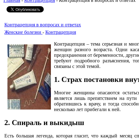
Главная
-
Контрацепция
- Контрацепция в вопросах и ответах
Контрацепция в вопросах и ответах
Женские болезни
-
Контрацепция
Контрацепция – тема серьезная и мно
женщин разного возраста. Одни кас
предохранения от беременности, други
требуют подробного разъяснения, т
связаны с этой темой.
1. Страх постановки вн
Многие женщины опасаются остаться
является лишь препятствием на пути
обратившись к врачу, и тогда способ
несколько лет прибегали к ней.
2. Спираль и выкидыш
Есть большая легенда, которая гласит, что каждый месяц с