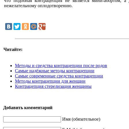
что подобная контрацепция не является мини-абортом, а
нежелательному оплодотворению.
Читайте:
Методы и средства контрацепции после родов
Самые надёжные методы контрацепции
Самые современные средства контрацепции
Методы контрацепции для женщин
Контрацепция стерелизация женщины
Добавить комментарий
Имя (обязательное)