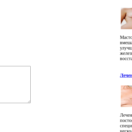
Масто
вмеша
улучш
желез
восст
Лече
Лечен
посто
специ
неско