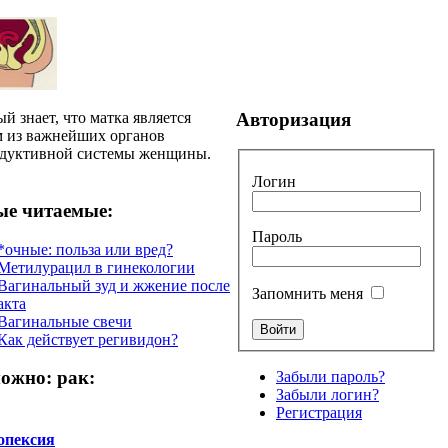
Авторизация
й знает, что матка является
 из важнейших органов
дуктивной системы женщины.
Логин
е читаемые:
Пароль
*очные: польза или вред?
Метилурацил в гинекологии
Вагинальный зуд и жжение после
Запомнить меня
акта
Вагинальные свечи
Как действует регивидон?
ожно: рак:
Забыли пароль?
Забыли логин?
Регистрация
опексия