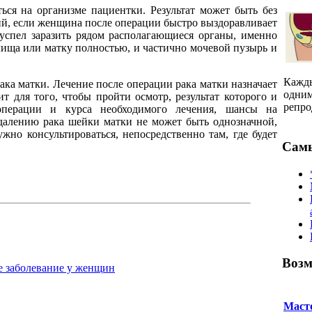
ься на организме пациентки. Результат может быть без
вий, если женщина после операции быстро выздоравливает
к успел заразить рядом располагающиеся органы, именно
алища или матку полностью, и частично мочевой пузырь и
Кажды
ка матки. Лечение после операции рака матки назначает
одним
ит для того, чтобы пройти осмотр, результат которого и
репро
операции и курса необходимого лечения, шансы на
удалению рака шейки матки не может быть однозначной,
жно консультироваться, непосредственно там, где будет
Самы
Возм
е заболевание у женщин
Маст