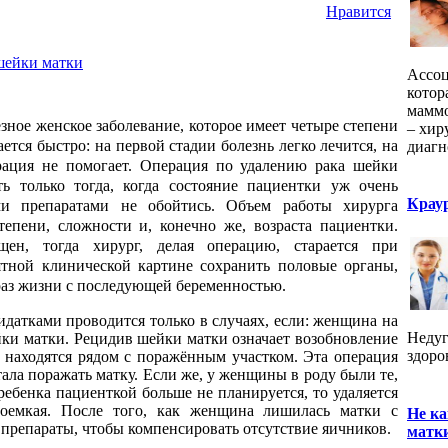
Нравится
шейки матки
Ассоц
котор
маммо
зное женское заболевание, которое имеет четыре степени
– хир
ается быстро: на первой стадии болезнь легко лечится, на
диагн
рация не помогает. Операция по удалению рака шейки
ь только тогда, когда состояние пациентки уж очень
Крау
и препаратами не обойтись. Объем работы хирурга
тепени, сложности и, конечно же, возраста пациентки.
ен, тогда хирург, делая операцию, старается при
ятной клинической картине сохранить половые органы,
раз жизни с последующей беременностью.
идатками проводится только в случаях, если: женщина на
Недуг
йки матки. Рецидив шейки матки означает возобновление
здоро
е находятся рядом с поражённым участком. Эта операция
стала поражать матку. Если же, у женщины в роду были те,
 ребенка пациенткой больше не планируется, то удаляется
доемкая. После того, как женщина лишилась матки с
Не ка
препараты, чтобы компенсировать отсутствие яичников.
матк