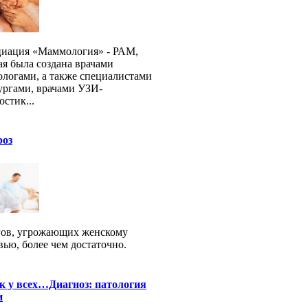
иация «Маммология» - РАМ,
ая была создана врачами
логами, а также специалистами
ургами, врачами УЗИ-
остик...
роз
ов, угрожающих женскому
вью, более чем достаточно.
к у всех…Диагноз: патология
и