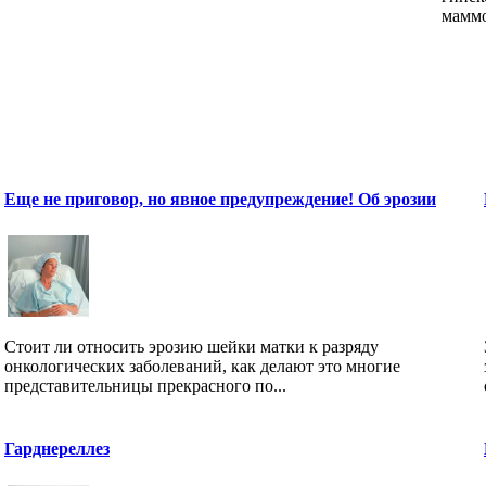
маммо
Еще не приговор, но явное предупреждение! Об эрозии
Стоит ли относить эрозию шейки матки к разряду
онкологических заболеваний, как делают это многие
представительницы прекрасного по...
Гарднереллез