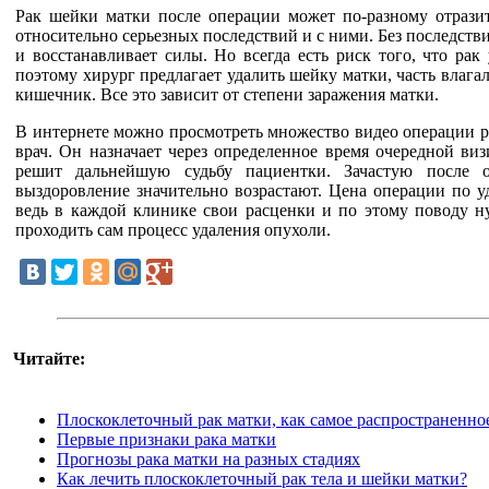
Рак шейки матки после операции может по-разному отразит
относительно серьезных последствий и с ними. Без последст
и восстанавливает силы. Но всегда есть риск того, что ра
поэтому хирург предлагает удалить шейку матки, часть влаг
кишечник. Все это зависит от степени заражения матки.
В интернете можно просмотреть множество видео операции ра
врач. Он назначает через определенное время очередной виз
решит дальнейшую судьбу пациентки. Зачастую после 
выздоровление значительно возрастают. Цена операции по 
ведь в каждой клинике свои расценки и по этому поводу ну
проходить сам процесс удаления опухоли.
Читайте:
Плоскоклеточный рак матки, как самое распространенно
Первые признаки рака матки
Прогнозы рака матки на разных стадиях
Как лечить плоскоклеточный рак тела и шейки матки?