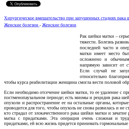
Хирургическое вмешательство при запущенных стадиях рака 
Женские болезни
-
Женские болезни
Рак шейки матки – серье
тяжести. Болезнь развив
последней часто и опе
матки имеет место быт
осложнено и обычным
напрямую зависит от с
Если случай не запущ
относительно благопри
чтобы курса реабилитации женщина смогла вести половой об
Если необходимо отсечение шейки матки, то ее удаление с пр
постменопаузальном периоде; есть миомы и рецидив рака ше
опухоли и распространение ее на остальные органы, которы
проводится для того, чтобы опухоль не снова развилась и не 
кто страдал от злокачественного рака шейки матки и зачатие
матка с придатками. Эта операция очень сложная и тру
придатками, ей всю жизнь придется принимать гормональные 