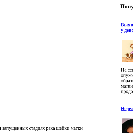
Попу
Выяв
у дев
На се
опухо
образ
матки
продо
Недел
и запущенных стадиях рака шейки матки