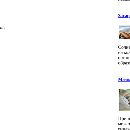
Загар
nts
Солне
на ко
орган
образ
Мамм
При п
может
гинек