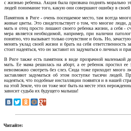
с жизнью ребенка. Акция была призвана поднять морально э
людей понимание того, какую они совершают ошибку в своей
Памятник в Риге - очень посещаемое место, там всегда мног
живые цветы. Это свидетельствует о том, что многие люди, д
мать и отец просто лишают своего ребенка жизни, а себя - с
мера является необходимой, например, при наличии патоло
понятно, что вызывает только сочувствие и боль. Но, зачасту
менять уклад своей жизни и брать на себя ответственность 
стоит надеяться, что он заставит их задуматься о личных и пр
В Риге также есть памятник в виде прозрачной маленькой д
мать. Ее мама решилась на аборт, а ее ребенок простил ее
невозможно смотреть без слез. Сюда тоже приходит много 
заставляют задуматься об этом поступке тысячи людей. П
надеяться, что подобные инсталляции появятся и в нашей ст
на этой Земле, что он тоже мог быть на месте этих нерожден
зависит судьба их будущего малыша!
Читайте: