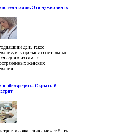
пс гениталий. Это нужно знать
годняшний день такое
евание, как пролапс генитальный
тся одним из самых
остраненных женских
еваний.
и и обезвредить. Скрытый
метрит
етрит, к сожалению, может быть