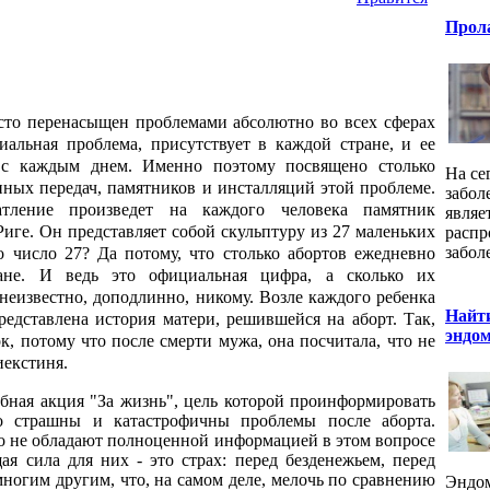
Прола
то перенасыщен проблемами абсолютно во всех сферах
иальная проблема, присутствует в каждой стране, и ее
я с каждым днем. Именно поэтому посвящено столько
На се
нных передач, памятников и инсталляций этой проблеме.
забол
атление произведет на каждого человека памятник
являе
иге. Он представляет собой скульптуру из 27 маленьких
распр
забол
 число 27? Да потому, что столько абортов ежедневно
ране. И ведь это официальная цифра, а сколько их
неизвестно, доподлинно, никому. Возле каждого ребенка
Найт
редставлена история матери, решившейся на аборт. Так,
эндо
, потому что после смерти мужа, она посчитала, что не
иекстиня.
абная акция "За жизнь", цель которой проинформировать
о страшны и катастрофичны проблемы после аборта.
то не обладают полноценной информацией в этом вопросе
я сила для них - это страх: перед безденежьем, перед
ногим другим, что, на самом деле, мелочь по сравнению
Эндом