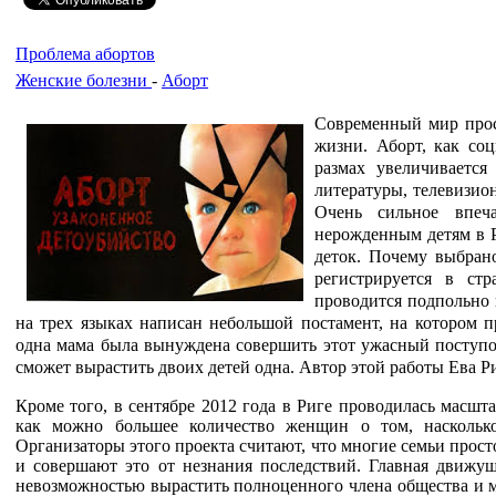
Проблема абортов
Женские болезни
-
Аборт
Современный мир прос
жизни. Аборт, как соц
размах увеличиваетс
литературы, телевизио
Очень сильное впеч
нерожденным детям в Р
деток. Почему выбрано
регистрируется в ст
проводится подпольно 
на трех языках написан небольшой постамент, на котором п
одна мама была вынуждена совершить этот ужасный поступок
сможет вырастить двоих детей одна. Автор этой работы Ева Р
Кроме того, в сентябре 2012 года в Риге проводилась масшт
как можно большее количество женщин о том, наскольк
Организаторы этого проекта считают, что многие семьи прос
и совершают это от незнания последствий. Главная движуща
невозможностью вырастить полноценного члена общества и м