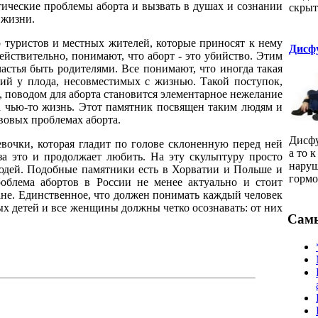
тические проблемы аборта и вызвать в душах и сознании
скры
 жизни.
о туристов и местных жителей, которые приносят к нему
Дисф
ействительно, понимают, что аборт - это убийство. Этим
частья быть родителями. Все понимают, что иногда такая
гий у плода, несовместимых с жизнью. Такой поступок,
ю, поводом для аборта становится элементарное нежелание
за чью-то жизнь. Этот памятник посвящен таким людям и
авовых проблемах аборта.
Дисфу
евочки, которая гладит по голове склоненную перед ней
а то 
 за это и продолжает любить. На эту скульптуру просто
наруш
людей. Подобные памятники есть в Хорватии и Польше и
гормо
роблема абортов в России не менее актуально и стоит
ране. Единственное, что должен понимать каждый человек
ных детей и все женщины должны четко осознавать: от них
Самы