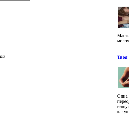
Масти
молоч
nts
Твоя 
Одна 
перео
нащуп
какую