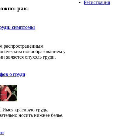
Регистрация
ожно: рак:
груди: симптомы
м распространенным
огическим новообразованием у
н является опухоль груди.
фов о груди
 Имея красивую грудь,
зательно носить нижнее белье.
ит