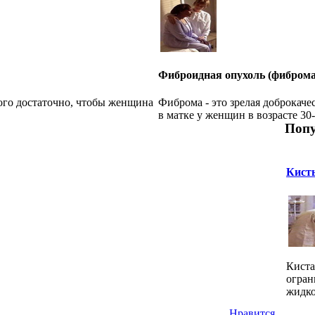
Фиброидная опухоль (фиброма
ого достаточно, чтобы женщина
Фиброма - это зрелая доброкаче
в матке у женщин в возрасте 30-4
Попу
Кист
Киста
огран
жидко
Нравится