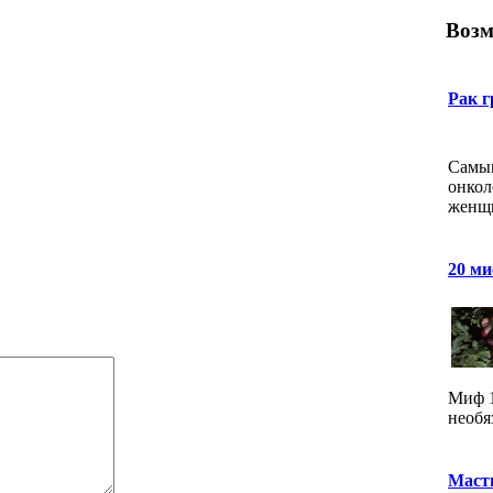
Возм
Рак 
Самы
онкол
женщи
20 ми
Миф 1
необя
Маст