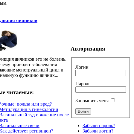
тым.
ункция яичников
Авторизация
нкция яичников это не болезнь,
к чему приводят заболевания
Логин
ающие менструальный цикл и
нальную функцию яичник...
Пароль
е читаемые:
Запомнить меня
*очные: польза или вред?
Метилурацил в гинекологии
Вагинальный зуд и жжение после
акта
Вагинальные свечи
Забыли пароль?
Как действует регивидон?
Забыли логин?