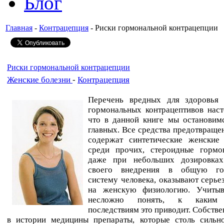
Блог
Главная
-
Контрацепция
- Риски гормональной контрацепции
Риски гормональной контрацепции
Женские болезни
-
Контрацепция
Перечень вредных для здоровья 
гормональных контрацептивов наст
что в данной книге мы остановимс
главных. Все средства предотвраще
содержат синтетические женские
среди прочих, стероидные гормо
даже при небольших дозировках
своего внедрения в общую го
систему человека, оказывают серье
на женскую физиологию. Учитыв
несложно понять, к каким 
последствиям это приводит. Собстве
в истории медицины препараты, которые столь сильн