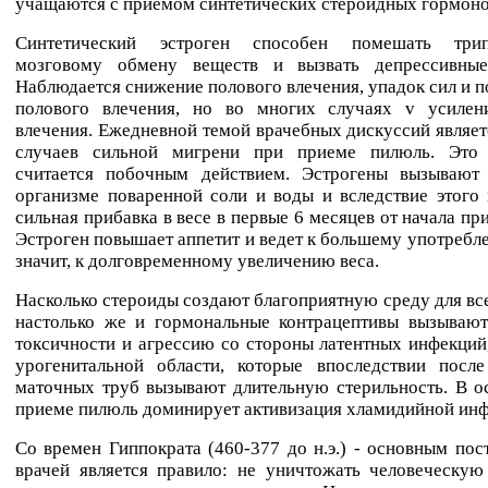
учащаются с приемом синтетических стероидных гормоно
Синтетический эстроген способен помешать трип
мозговому обмену веществ и вызвать депрессивные
Наблюдается снижение полового влечения, упадок сил и п
полового влечения, но во многих случаях v усилен
влечения. Ежедневной темой врачебных дискуссий являе
случаев сильной мигрени при приеме пилюль. Это
считается побочным действием. Эстрогены вызывают
организме поваренной соли и воды и вследствие этого
сильная прибавка в весе в первые 6 месяцев от начала пр
Эстроген повышает аппетит и ведет к большему употребл
значит, к долговременному увеличению веса.
Насколько стероиды создают благоприятную среду для вс
настолько же и гормональные контрацептивы вызывают
токсичности и агрессию со стороны латентных инфекций
урогенитальной области, которые впоследствии после
маточных труб вызывают длительную стерильность. В о
приеме пилюль доминирует активизация хламидийной инф
Со времен Гиппократа (460-377 до н.э.) - основным пос
врачей является правило: не уничтожать человеческую