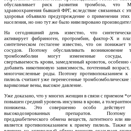
обуславливает риск развития тромбоза, что Ми
здравоохранения бывшей ФРГ, вследствие связанных с эт
здоровья объявило предупреждение о применении этих 
населения, но оно тут же было нивелировано производите
На сегодняшний день известно, что синтетически
активирует фибриноген, протромбин, фактор-Х и пла
синтетическом гестагене известно, что он понижает т
сосудов. Поэтому обуславливать возникновение 
тромбоэмболии могут измененные сосуды, п
свертываемость крови, замедленный кровоток, особенно 
добавить никотиновую зависимость, почтенный возраст,
многочисленные роды. Поэтому противопоказанием к
пилюль считают уже перенесенные тромбоэмболические 
варикозные вены, высокое давление.
Уже доказано, что у многих женщин в связи с приемом *
повышен средний уровень инсулина в крови, а толерантнос
понижена. Это совершенно особо действует
высокодозированных препаратов. Поэтом
преддиабетического обмена веществ, латентного или яв
является противопоказанием к приему пилюль. Также и
влияние на углеводный обмен веществ оказывает глав