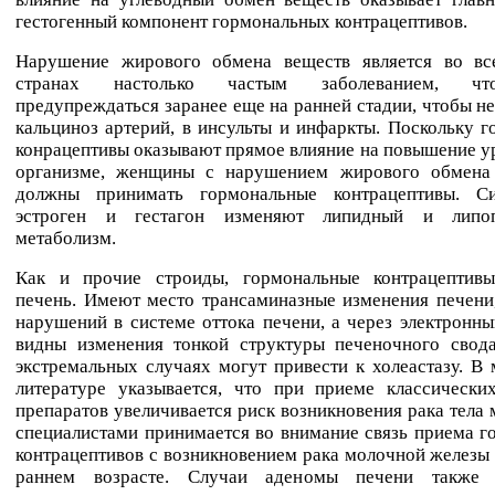
гестогенный компонент гормональных контрацептивов.
Нарушение жирового обмена веществ является во вс
странах настолько частым заболеванием, ч
предупреждаться заранее еще на ранней стадии, чтобы не
кальциноз артерий, в инсульты и инфаркты. Поскольку 
конрацептивы оказывают прямое влияние на повышение у
организме, женщины с нарушением жирового обмена
должны принимать гормональные контрацептивы. Си
эстроген и гестагон изменяют липидный и липоп
метаболизм.
Как и прочие строиды, гормональные контрацептив
печень. Имеют место трансаминазные изменения печени
нарушений в системе оттока печени, а через электронн
видны изменения тонкой структуры печеночного свода
экстремальных случаях могут привести к холеастазу. В
литературе указывается, что при приеме классически
препаратов увеличивается риск возникновения рака тела 
специалистами принимается во внимание связь приема 
контрацептивов с возникновением рака молочной железы 
раннем возрасте. Случаи аденомы печени также з