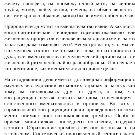
железу гипофиза, на промежуточный мозг, на яичник
трубы, матку, шейку матки, печень, на обмен веществ
систему кровоснабжения, могли бы не иметь побочных яв
Природа всегда мстит за вмешательство извне. А как могло
когда синтетические стероидные гормоны оказывают вл
жизненных процессов в человеческом организме и на ег
зачастую даже изменяют его? Несмотря на то, что мы се
что человек состоит не только из тела, но из единства 
духа, все вмешательства в человеческий организм и в 
жизненный ритм необычайно разнообразны. И в случае 
это ничто иное, как вмешательство в единое целое.
На сегодняшний день имеется достоверная информация о
научных исследований во многих странах в разных кон
тому же независимых друг от друга, о том, чт
контрацепцию нельзя считать методом, отвечающим 
естественного вмешательства в организм. Во всех 
гормональной контрацепции среди приведенных осложн
место занимает риск возникновения тромбоза. Особо в
приеме мини-пилюль последнего поколения, содерж
гестоген. Образование тромбоза связано не только с с
эстрогеном. Синтетически произведенный гестаген наст