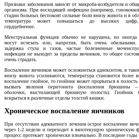
Признаки заболевания зависят от микроба-возбудителя и общ
организма. При восходящей инфекции (например, гонококков
стадии больных беспокоят сильные боли внизу живота и в обл
температура может повышаться до высоких цифр, 
сердцебиение.
Менструальная функция обычно не нарушена, но иногда
могут исчезать или, напротив, быть очень обильными.
задержка стула и газов, частые болезненные мочеиспу
инфекция не выходит за пределы яичников, то общее состоя
очень страдать.
Воспаление яичников может осложниться аднекситом, в тако
внизу живота усиливаются, температура становится более в
воспаление гнойное, то гнойник может прорваться в полость 
вызвать явления перитонита (воспаления брюшины –
оболочки, выстилающей брюшную полость). Гнойник 
вскрыться в различные отделы толстой кишки.
Хроническое воспаление яичников
При отсутствии адекватного лечения острое воспаление яич
через 1-2 недели и переходит в вялотекущую хроническую ф
процесс протекает хронически изначально. В последние годы 