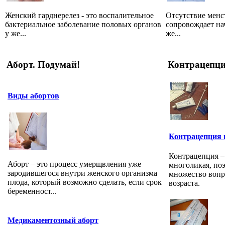
Женский гарднерелез - это воспалительное
Отсутствие мен
бактериальное заболевание половых органов
сопровождает на
у же...
же...
Аборт. Подумай!
Контрацепц
Виды абортов
Контрацепция в
Контрацепция – 
Аборт – это процесс умерщвления уже
многоликая, по
зародившегося внутри женского организма
множество вопр
плода, который возможно сделать, если срок
возраста.
беременност...
Медикаментозный аборт