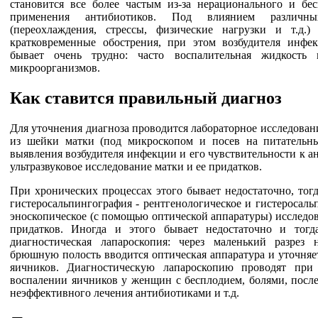
становится все более частым из-за нерационального и бес
применения антибиотиков. Под влиянием различны
(переохлаждения, стрессы, физические нагрузки и т.д.)
кратковременные обострения, при этом возбудителя инфе
бывает очень трудно: часто воспалительная жидкость 
микроорганизмов.
Как ставится правильный диагноз
Для уточнения диагноза проводится лабораторное исследова
из шейки матки (под микроскопом и посев на питательн
выявления возбудителя инфекции и его чувствительности к а
ультразвуковое исследование матки и ее придатков.
При хронических процессах этого бывает недостаточно, тог
гистеросальпингография - рентгенологическое и гистеросаль
эноскопическое (с помощью оптической аппаратуры) исследо
придатков. Иногда и этого бывает недостаточно и тогд
диагностическая лапароскопия: через маленький разрез
брюшную полость вводится оптическая аппаратура и уточняе
яичников. Диагностическую лапароскопию проводят при
воспалении яичников у женщин с бесплодием, болями, после
неэффективного лечения антибиотиками и т.д.