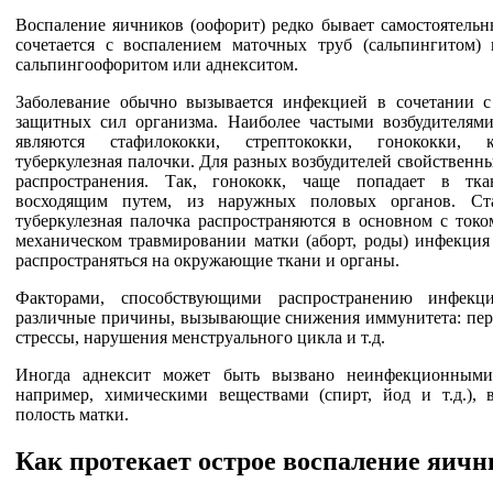
Воспаление яичников (оофорит) редко бывает самостоятельн
сочетается с воспалением маточных труб (сальпингитом) 
сальпингоофоритом или аднекситом.
Заболевание обычно вызывается инфекцией в сочетании 
защитных сил организма. Наиболее частыми возбудителями
являются стафилококки, стрептококки, гонококки,
туберкулезная палочки. Для разных возбудителей свойственн
распространения. Так, гонококк, чаще попадает в тка
восходящим путем, из наружных половых органов. Ст
туберкулезная палочка распространяются в основном с токо
механическом травмировании матки (аборт, роды) инфекция
распространяться на окружающие ткани и органы.
Факторами, способствующими распространению инфекци
различные причины, вызывающие снижения иммунитета: пер
стрессы, нарушения менструального цикла и т.д.
Иногда аднексит может быть вызвано неинфекционными
например, химическими веществами (спирт, йод и т.д.),
полость матки.
Как протекает острое воспаление яичн