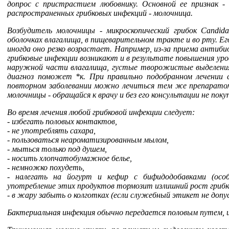
допрос с пристрастием любовнику. Основной ее признак -
распространенных грибковых инфекций - молочница.
Возбудитель молочницы - микроскопический грибок Candid
оболочках влагалища, в пищеварительном тракте и во рту. Ег
иногда оно резко возрастает. Например, из-за приема антиб
грибковые инфекции возникают и в результате повышения уров
наружной части влагалища, густые творожистые выделения
диагноз поможет *к. При правильно подобранном лечении 
повторном заболевании можно лечиться тем же препаратом,
молочницы - обращайся к врачу и без его консультации не пок
Во время лечения любой грибковой инфекции следует:
- избегать половых контактов,
- не употреблять сахара,
- пользоваться неароматизированным мылом,
- мыться только под душем,
- носить хлопчатобумажное белье,
- немножко похудеть,
- налегать на йогурт и кефир с бифидодобавками (особ
употребление этих продуктов тормозит излишний рост грибк
- в жару забыть о колготках (если служебный этикет не допуск
Бактериальная инфекция обычно передается половым путем, и