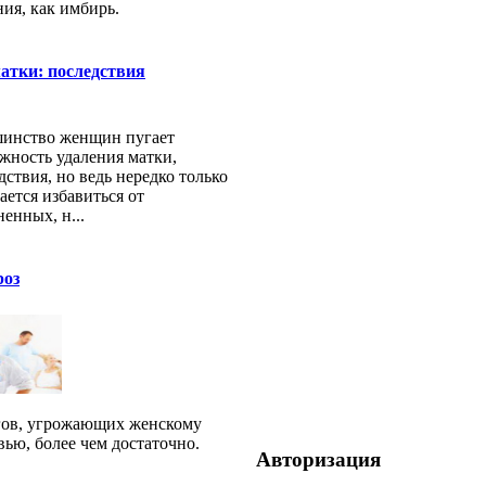
ния, как имбирь.
атки: последствия
инство женщин пугает
жность удаления матки,
дствия, но ведь нередко только
дается избавиться от
ненных, н...
роз
ов, угрожающих женскому
вью, более чем достаточно.
Авторизация