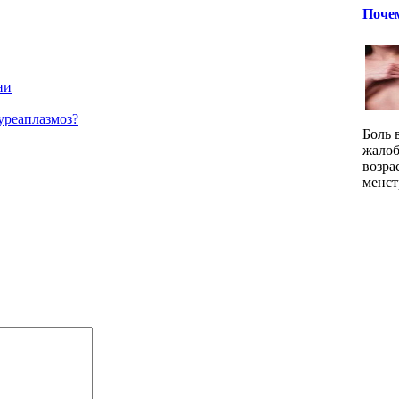
Почем
ни
уреаплазмоз?
Боль 
жалоб
возра
менст