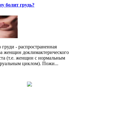
у болит грудь?
в груди - распространенная
а женщин доклимактерического
ста (т.е. женщин с нормальным
руальным циклом). Пожи...