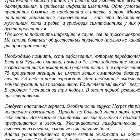
Трихомониаз можно узнать по пенистым выделениям желтов
бактериальная, и грибковая инфекция излечимы. Одно услови
препараты должна не продавщица в аптеке, а врач. Мног
начинают заниматься самолечением - вот это действител
мужчинам, хотя и редко, и грибковая симптоматика у них
будет провериться.
Где можно подцепить инфекцию: в сауне, сев на чужое мокрое
Не стоит бояться: общественных туалетов (только не касайся
распространяется).
Необходимо помнить, есть заболевания, которые передаютс
Если ты *уально активна, помни о *е. Это заболевание мож
возрастает риск внематочной беременности. Для определения
75 процентов женщин не имеют явных симптомов бактери
спустя 2-4 недели после заражения. Это необычные выделения
мочеиспускании или половом акте. Единственный выход - регул
В среднем * лечится за три недели. В этот период рекоме
презервативами.
Следует опасаться герпеса. Особенность вируса Herpes simp
носителем пожизненно. Правда, по большей части вирус пре
себе знать. Возможные симптомы: мелкие пузырьки в област
превращаются в язвочки. Увеличиваются лимфатические 
выделения из вагины, головные и мышечные боли.
Анализ устанавливается путем взятия жидкости из образ
длиться от 7-9 дней до 3 недель, в течение которых яз