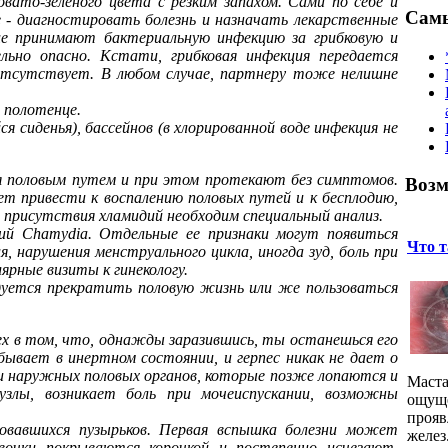
ато-зеленого цвета с резким запахом. Сами по себе и
Самы
е - диагностировать болезнь и назначать лекарственные
ие принимают бактериальную инфекцию за грибковую и
ьно опасно. Кстати, грибковая инфекция передается
 отсутствует. В любом случае, партнеру тоже нелишне
 полотенце.
 сиденья), бассейнов (в хлорированной воде инфекция не
я половым путем и при этом протекают без симптомов.
Возм
ет привести к воспалению половых путей и к бесплодию,
 присутствия хламидий необходим специальный анализ.
й Chamydia. Отдельные ее признаки могут появиться
Что т
, нарушения менструального цикла, иногда зуд, боль при
ярные визиты к гинекологу.
ндуется прекратить половую жизнь или же пользоваться
lex в том, что, однажды заразившись, ты останешься его
бывает в инертном состоянии, и герпес никак не дает о
и наружных половых органов, которые позже лопаются и
Маста
узлы, возникает боль при мочеиспускании, возможны
ощуще
прояв
овавшихся пузырьков. Первая вспышка болезни может
желез
вочки покрываются корочкой и постепенно исчезают.