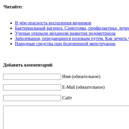
Читайте:
В чём опасность воспаления яичников
Бактериальный вагиноз. Симптомы, профилактика, лече
Ученые открыли механизм развития эндометриоза
Заболевания, передающиеся половым путем. Как лечить 
Народные средства при болезненной менструации
Добавить комментарий
Имя (обязательное)
E-Mail (обязательное)
Сайт