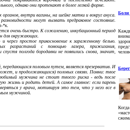
ного, однако они протекают в более легкой форме.
Боли 
 органов, внутри вагины, на шейке матки и вокруг ануса.
о разновидности могут вызвать предраковое состояние.
-*к.
тся очень быстро. К сожалению, инкубационный период
Кажды
ен для окружающих.
внима
 и через простое прикосновение к зараженному белью.
здоро
ных разрастаний с помощью лазера, прижигания,
предс
и спустя полгода бородавки не появились снова, значит,
челове
, передающихся половым путем, является презерватив. И
Берег
 может, и продолжающихся) половых связях. Помни: твое
 любимый мужчина не стоит твоего риска - ведь после
ю жизнь и родить детей. А самое главное: если парень
веряться у врача, мотивируя это тем, что у него все в
имым мужчиной.
Когда
«маст
сжима