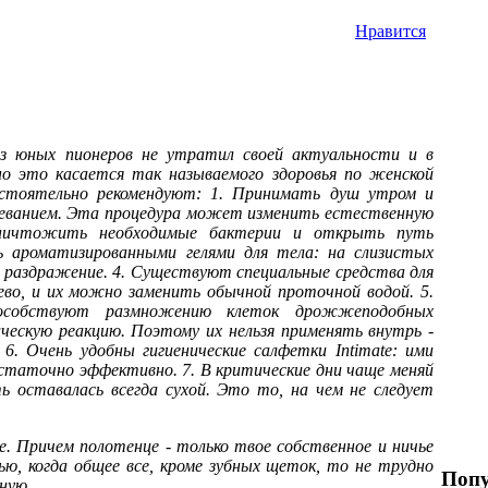
Нравится
из юных пионеров не утратил своей актуальности и в
но это касается так называемого здоровья по женской
астоятельно рекомендуют: 1. Принимать душ утром и
нцеванием. Эта процедура может изменить естественную
 уничтожить необходимые бактерии и открыть путь
ь ароматизированными гелями для тела: на слизистых
 раздражение. 4. Существуют специальные средства для
ево, и их можно заменить обычной проточной водой. 5.
пособствуют размножению клеток дрожжеподобных
ическую реакцию. Поэтому их нельзя применять внутрь -
 6. Очень удобны гигиенические салфетки Intimate: ими
таточно эффективно. 7. В критические дни чаще меняй
ь оставалась всегда сухой. Это то, на чем не следует
. Причем полотенце - только твое собственное и ничье
ю, когда общее все, кроме зубных щеток, то не трудно
Попу
ную.