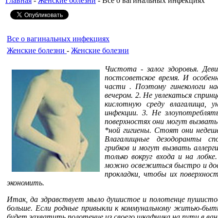
Главная
-
Женские болезни
- Все о вагинальных инфекциях
Все о вагинальных инфекциях
Женские болезни
-
Женские болезни
Чистота - залог здоровья. Дев
постсоветcкое время. И особен
части . Поэтому гинекологи н
вечером. 2. Не увлекаться спри
кислотную среду влагалища,
инфекции. 3. Не злоупотреблят
поверхностях они могут вызвать
*ной гигиены. Стоят они недеш
Влагалищные дезодоранты с
грибков и могут вызвать аллерг
только вокруг входа и на лобке.
можно освежиться быстро и дос
прокладки, чтобы их поверхност
экономить.
Итак, да здравствует мыло душистое и полотенце пушистое
больше. Если родные привыкли к коммунальному житью-быть
будет захватить полотенце из своего шкафчика на пути в ван