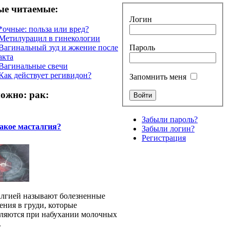
е читаемые:
Логин
*очные: польза или вред?
Метилурацил в гинекологии
Вагинальный зуд и жжение после
Пароль
акта
Вагинальные свечи
Как действует регивидон?
Запомнить меня
ожно: рак:
Забыли пароль?
акое масталгия?
Забыли логин?
Регистрация
лгией называют болезненные
ния в груди, которые
ляются при набухании молочных
.