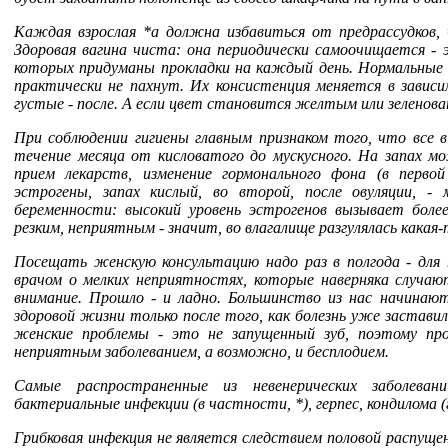
Каждая взрослая *а должна избавиться от предрассудков, 
Здоровая вагина чиста: она периодически самоочищается - 
которых придуманы прокладки на каждый день. Нормальные 
практически не пахнут. Их консистенция меняется в зависи
густые - после. А если цвет становится желтым или зеленова
При соблюдении гигиены главным признаком того, что все 
течение месяца от кисловатого до мускусного. На запах м
прием лекарств, изменение гормонального фона (в первой
эстрогены, запах кислый, во второй, после овуляции, -
беременности: высокий уровень эстрогенов вызывает боле
резким, неприятным - значит, во влагалище разгулялась какая
Посещать женскую консультацию надо раз в полгода - для 
врачом о мелких неприятностях, которые наверняка случа
внимание. Прошло - и ладно. Большинство из нас начинаю
здоровой жизни только после того, как болезнь уже заставил
женские проблемы - это не запущенный зуб, поэтому про
неприятным заболеванием, а возможно, и бесплодием.
Самые распространенные из невенерических заболеван
бактериальные инфекции (в частности, *), герпес, кондилома 
Грибковая инфекция не является следствием половой распуще