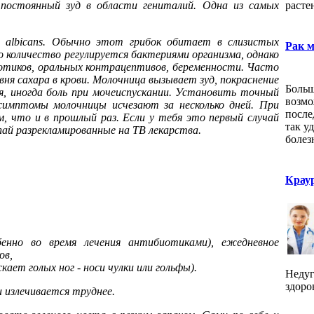
 постоянный зуд в области гениталий. Одна из самых
расте
a albicans. Обычно этот грибок обитает в слизистых
Рак м
о количество регулируется бактериями организма, однако
иотиков, оральных контрацептивов, беременности. Часто
ня сахара в крови. Молочница вызывает зуд, покраснение
Больш
, иногда боль при мочеиспускании. Установить точный
возмо
симптомы молочницы исчезают за несколько дней. При
после
 что и в прошлый раз. Если у тебя это первый случай
так у
упай разрекламированные на ТВ лекарства.
болез
Крау
енно во время лечения антибиотиками), ежедневное
ов,
ает голых ног - носи чулки или гольфы).
Недуг
здоро
 излечивается труднее.