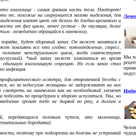
что влагалище - самая грязная часть тела. Наоборот!
это те, похожие на свернувшееся молоко выделения, для
Лечен
выделения имеют цвет от белого до бледно-кремового и
мости от фаз цикла, менее густые - до овуляции, более
тым - немедленно обращайся к гинекологу.
в порядке, будет здоровый запах. Он может меняться в
ожет повлиять все что угодно: потоотделение, стресс,
 половине менструального цикла, когда главенствуют
Мы хо
 мускусный). *ный запах может измениться во время
рецеп
е обильную влагалищную секрецию. Но если запах стал
приме
-то инфекция.
недуг
профилактического осмотра, для откровенной беседы с
ются, но за недосугом женщины не задерживают на них
т смотреть на гинеколога как на необходимый элемент
Имбир
а побегать по процедурам и здорово испугаться. Увы, но
медление грозит тебе не дыркой во рту, а долгим и
ий, передающихся половым путем, это молочница,
(генитальные бородавки).
Челов
нности, поэтому при подозрении на болезнь не устраивай
чудод