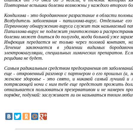
Повторные вспышки болезни возможны у каждого второго боль
Кондилома - это бородавочное разрастание в области половых
Возбудитель заболевания - папиллома-вирус. Отдельные ег
Первичному обнаружению вируса служит так называемый пап
Папиллома-вирус не подлежит уничтожению и распространяе
болезни может длиться до полугода, когда больной уже зараз
Инфекция передается не только через половой контакт, но
Лечение заключается в удалении видимых бородавоч
электрокоагуляции, специальных химических препаратов. Есл
рецидива не будет.
Самым радикальным средством предохранения от заболеваний
еще - откровенный разговор с партнером о его прошлых (а,
женское здоровье - это свято, и никакой самый лучший и
потрясающей ночи с ним тебе еще предстоит прожить долгу
отказывается пользоваться презервативом и не намерен про
порядке, подумай: заслуживает ли он называться твоим люб