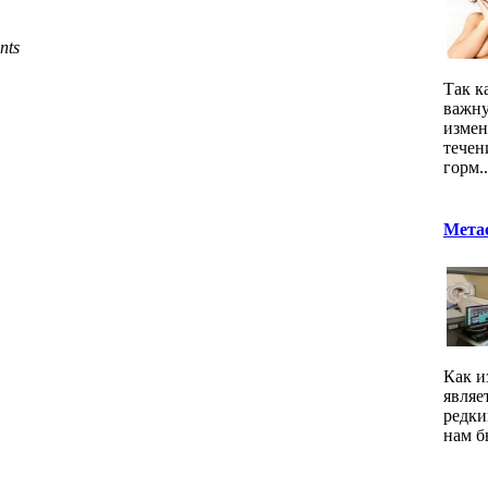
nts
Так к
важну
измен
течен
горм..
Метас
Как и
являе
редки
нам б