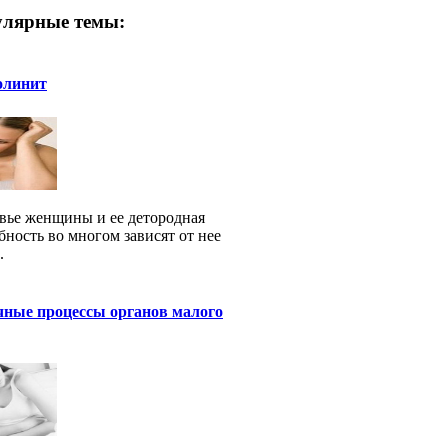
лярные темы:
олинит
вье женщины и ее детородная
бность во многом зависят от нее
.
чные процессы органов малого