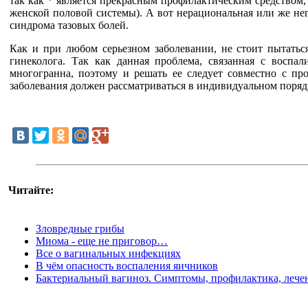
так как * является прекрасным профилактическим средством,
женской половой системы). А вот нерациональная или же не
синдрома тазовых болей.
Как и при любом серьезном заболевании, не стоит пытаться
гинеколога. Так как данная проблема, связанная с воспа
многогранна, поэтому и решать ее следует совместно с пр
заболевания должен рассматриваться в индивидуальном поряд
Читайте:
Зловредные грибы
Миома - еще не приговор…
Все о вагинальных инфекциях
В чём опасность воспаления яичников
Бактериальный вагиноз. Симптомы, профилактика, лече