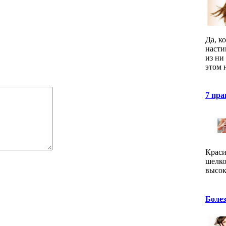
Да, к
насти
из ни
этом 
7 пра
Краси
шелко
высок
Болез