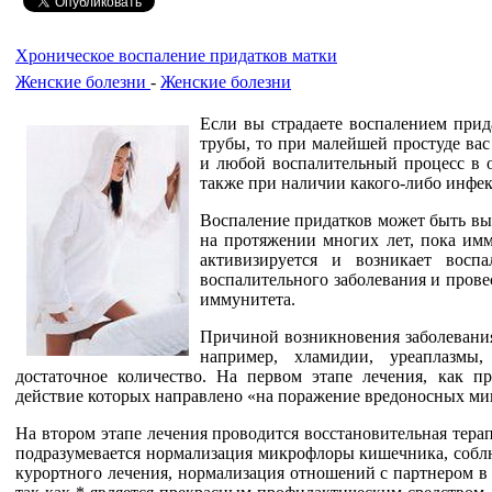
Хроническое воспаление придатков матки
Женские болезни
-
Женские болезни
Если вы страдаете воспалением прид
трубы, то при малейшей простуде вас
и любой воспалительный процесс в о
также при наличии какого-либо инфек
Воспаление придатков может быть выз
на протяжении многих лет, пока имм
активизируется и возникает воспа
воспалительного заболевания и пров
иммунитета.
Причиной возникновения заболевания
например, хламидии, уреаплазмы
достаточное количество. На первом этапе лечения, как п
действие которых направлено «на поражение вредоносных ми
На втором этапе лечения проводится восстановительная тера
подразумевается нормализация микрофлоры кишечника, соблю
курортного лечения, нормализация отношений с партнером в 