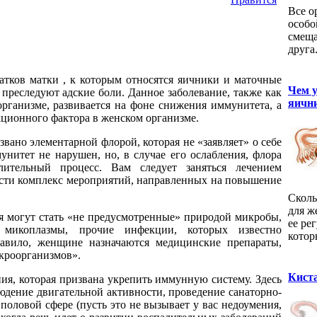
Все о
особо
смеща
друга
атков матки , к которым относятся яичники и маточные
Чем 
 преследуют адские боли. Данное заболевание, также как
яичн
рганизме, развивается на фоне снижения иммунитета, а
ционного фактора в женском организме.
вано элементарной флорой, которая не «заявляет» о себе
унитет не нарушен, но, в случае его ослабления, флора
лительный процесс. Вам следует заняться лечением
ести комплекс мероприятий, направленных на повышение
Сколь
для ж
 могут стать «не предусмотренные» природой микробы,
ее ре
, микоплазмы, прочие инфекции, которых известно
котор
равило, женщине назначаются медицинские препараты,
кроорганизмов».
Киста
пия, которая призвана укрепить иммунную систему. Здесь
дение двигательной активности, проведение санаторно-
половой сфере (пусть это не вызывает у вас недоумения,