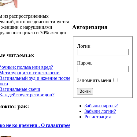
 из распространенных
еваний, которое диагностируется
Авторизация
 женщин с нарушениями
руального цикла и 30% женщин
Логин
е читаемые:
Пароль
*очные: польза или вред?
Метилурацил в гинекологии
Вагинальный зуд и жжение после
Запомнить меня
акта
Вагинальные свечи
Как действует регивидон?
Забыли пароль?
ожно: рак:
Забыли логин?
Регистрация
о не ко времени . О галакторее