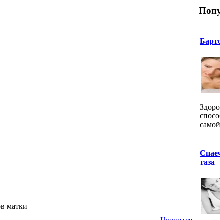
Попу
Барт
Здоро
спосо
самой
Спае
таза
ов матки
Нравится