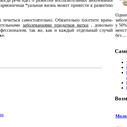
 когда речь идет о развитии воспалительных заболеваний
гармоничная *уальная жизнь может привести к развитию
Одним
забол
 лечиться самостоятельно. Обязательно посетите врача-
у 50%
лительными
заболеваниями придатков матки
, довольно
менст
офессионалом, так же, как и каждый отдельный случай
без ...
ке.
Самы
Возм
ни
Молок