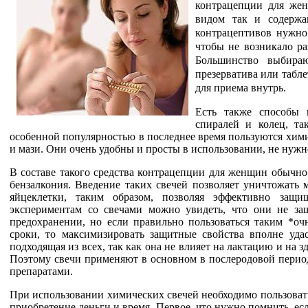
контрацепции для жен
видом так и содержа
контрацептивов нужно 
чтобы не возникало ра
Большинство выбира
презерватива или табле
для приема внутрь.
Есть также способы
спиралей и колец, т
особенной популярностью в последнее время пользуются хими
и мази. Они очень удобны и просты в использовании, не нужно
В составе такого средства контрацепции для женщин обычно
бензалкония. Введение таких свечей позволяет уничтожать 
яйцеклетки, таким образом, позволяя эффективно защ
экспериментам со свечами можно увидеть, что они не з
предохранении, но если правильно пользоваться таким *оч
сроки, то максимизировать защитные свойства вполне уда
подходящая из всех, так как она не влияет на лактацию и на 
Поэтому свечи применяют в основном в послеродовой период
препаратами.
При использовании химических свечей необходимо пользовать
приобретение деньги и время. Первое, что нужно помнить, есл