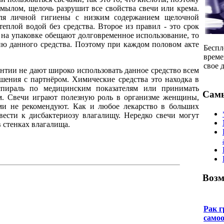
 мылом, щелочь разрушит все свойства свечи или крема.
для личной гигиены с низким содержанием щелочной
еплой водой без средства. Второе из правил - это срок
ли на упаковке обещают долговременное использование, то
ию данного средства. Поэтому при каждом половом акте
Беспл
време
свое 
антии не дают широко использовать данное средство всем
шения с партнёром. Химические средства это находка в
спираль по медицинским показателям или принимать
Самы
ем. Свечи играют полезную роль в организме женщины,
ми не рекомендуют. Как и любое лекарство в больших
ивести к дисбактериозу влагалищу. Нередко свечи могут
 стенках влагалища.
Возм
Рак г
само