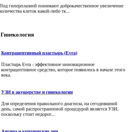
Под гиперплазией понимают доброкачественное увеличение
количества клеток какой-либо тк...
Гинекология
Контрацептивный пластырь (Evra)
Пластырь Evra - эффективное инновационное
контрацептивное средство, которое появилось в начале этого
века.
УЗИ в акушерстве и гинекологии
Для определения правильного диагноза, на сегодняшний
день, самой распространенной процедурой является УЗИ,
поскольку стоит недорог...
Ангина и критические дни