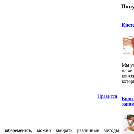
Попу
Киста
Мы уж
на яи
консе
котор
Нравится
Боли
зани
забеременеть, можно выбрать различные методы