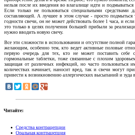
нельзя после их введения во влагалище идти и подмываться
Если только не пользоваться специальными средствами 
составляющей. А лучшее в этом случае - просто подмыться т
годности свечи, он не может действовать более 1 часа, и ес
это только в целях получения большей прибыли за реализац
нужно вводить новую свечу.
Все эти сложности в использовании и отсутствие полной гар
желающим, особенно тем, кто ведет активные половые отно
первую очередь для тех, кто не может поставить себе 
гормональные таблетки, тоже связанные с плохим здоровь
защищая от различных инфекций, но часто пользоваться и
количествах начинает, наносит вред, так и свечи могут пр
привести к возникновению аллергических высыпаний и зуда в
Читайте:
Средства контрацепции
Оральная контрацепция