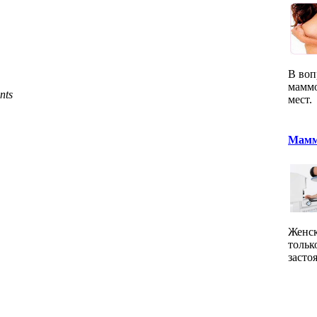
В воп
маммо
nts
мест.
Мамм
Женск
тольк
засто