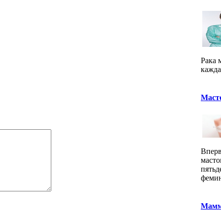
Рака 
кажда
Масто
Вперв
масто
пятьд
фемин
Маммо