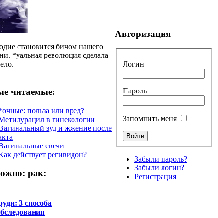
Авторизация
одие становится бичом нашего
ни. *уальная революция сделала
Логин
дело.
Пароль
е читаемые:
*очные: польза или вред?
Запомнить меня
Метилурацил в гинекологии
Вагинальный зуд и жжение после
акта
Вагинальные свечи
Как действует регивидон?
Забыли пароль?
Забыли логин?
ожно: рак:
Регистрация
руди: 3 способа
обследования