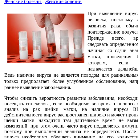
Женские болезни
-
Женские болезни
При выявлении вирус
человека, поскольку 
развития рака, обыч
подтверждение получе
Прежде всего, в
следовать определенно
начиная со сдачи ана
матки, проведения 
которым, если н
назначается дальней
Ведь наличие вируса не является поводом для радикальных
только предполагает более углубленное обследование, нап
раннее выявление заболевания.
Чтобы снизить вероятность развития заболевания, необходи
посещать гинеколога, если необходимо во время планового 
анализ на рак шейки матки, на наличие вируса В
действительности вирус распространен широко и может прон
шейки матки находится там длительное время не вызы
изменений, при этом очень часто вирус подавляется иммунн
поэтому при выполнении анализа не определяется. После
вируса необходимо обращать внимание на его количест