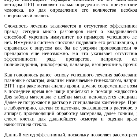
методом ПРЦ позволяет только определить его присутствие
человека, но для определения его количества необхо
специальный анализ.
Сложность лечения заключается в отсутствие эффективног
правда сегодня много разговоров идет о квадривалент
способной укрепить иммунитет, но примеров успешного ле
нет. Иммунная система способна подавлять его репликацию,
справиться с вирусом как бы не уверяли производители л
препаратов еще невозможно. На это указывает отсутстви
эффективности ряда препаратов, например, алло
полиоксидония, циклоферона, панавира, изопренозина, прочи
Как говорилось ранее, основу успешного лечения заболеван
плановые осмотры, анализы назначаемые гинекологом, напри
ВПЧ, при раке матки анализ крови, другие современные воз
в последнее время все чаще прибегают к помощи жидкостно
Для забора материала с шейки матки используется специаль
Далее ее погружают в раствор в специальном контейнере. Пр
в лабораторию, клетки со щеточки, оказавшиеся в растворе, 
аппарат, производящий обработку материала, далее тонким,
слоем клетки для дальнейшего осмотра и оценки врачо
наносятся на стекло.
Данный метод эффективный, поскольку позволяет рассмотреть