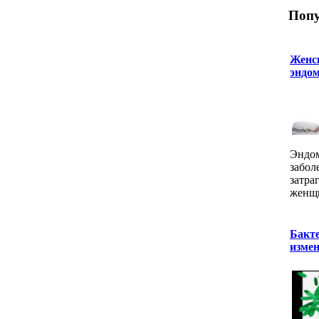
Попу
Женск
эндом
Эндом
забол
затра
женщи
Бакт
изме