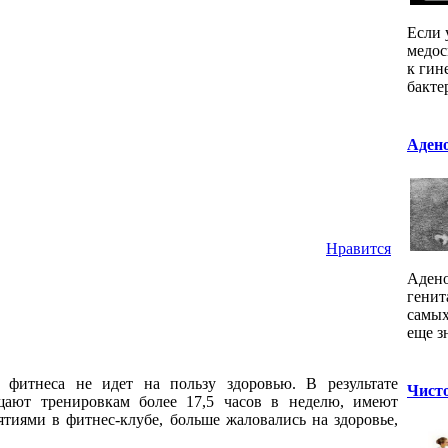
Если 
медос
к гин
бакте
Адено
Нравится
Адено
генит
самых
еще з
 фитнеса не идет на пользу здоровью. В результате
Чисто
ящают тренировкам более 17,5 часов в неделю, имеют
тиями в фитнес-клубе, больше жаловались на здоровье,