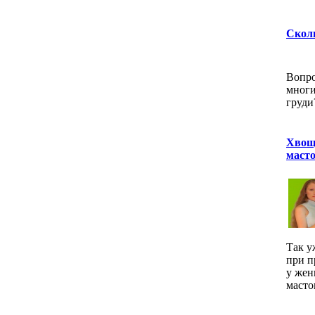
Сколь
Вопро
многи
груди
Хвощ
маст
Так у
при п
у жен
масто