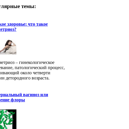
лярные темы:
ое здоровье: что такое
етриоз?
етриоз – гинекологическое
евание, патологический процесс,
гивающий около четверти
н детородного возраста.
ериальный вагиноз или
нение флоры