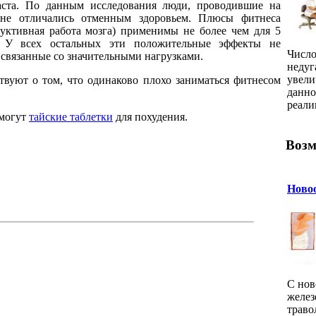
аста. По данным исследования люди, проводившие на
 не отличались отменным здоровьем. Плюсы фитнеса
уктивная работа мозга) применимы не более чем для 5
. У всех остальных эти положительные эффекты не
Число
 связанные со значительными нагрузками.
недуг
увели
твуют о том, что одинаково плохо заниматься фитнесом
данно
реалии
омогут
тайские таблетки
для похудения.
Возм
Новоо
С нов
желез
траво