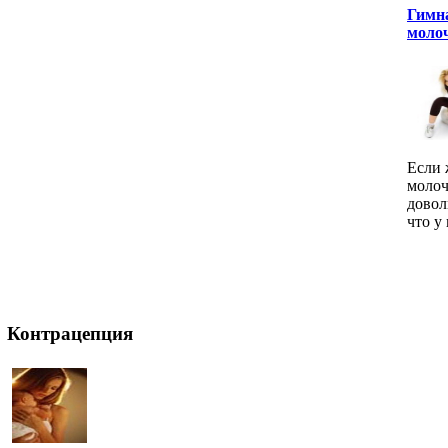
Гимна
молоч
Если 
молоч
довол
что у 
Контрацепция