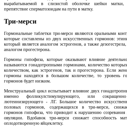
вырабатываемой в слизистой оболочке шейки матки, 
препятствие сперматозоидам на пути в матку.
Три-мерси
Гормональные таблетки три-мерси являются оральными конт
которые составлены из двух искусственных гормонов: этини
который является аналогом эстрогенов, а также дезогестрела
аналогом прогестерона.
Гормоны гипофиза, которые оказывают влияние деятельно
называются гонадотропными гормонами, количество которых
количеством, как эстрогенов, так и прогестерона. Если же
гормоны находятся в большом количестве, то уровень г
гормонов будет низким.
Менструальный цикл испытывает влияние двух гонадотропны
именно фолликулстимулирующего, или сокраще
лютеинизирующего - ЛГ. Большое количество искусстве
половых гормонов, содержащихся в три-мерси, снижа
гормонов гипофиза, что приводит к нарушению созревания 
овуляции. Вдобавок три-мерси снижает способность ма
оплодотворенную яйцеклетку.