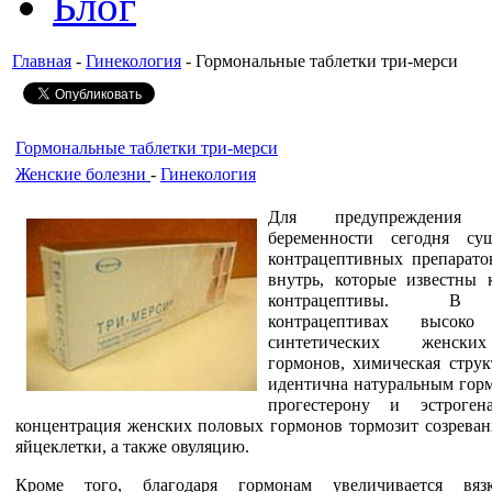
Блог
Главная
-
Гинекология
- Гормональные таблетки три-мерси
Гормональные таблетки три-мерси
Женские болезни
-
Гинекология
Для предупреждения н
беременности сегодня сущ
контрацептивных препарато
внутрь, которые известны 
контрацептивы. В 
контрацептивах высоко
синтетических женск
гормонов, химическая струк
идентична натуральным горм
прогестерону и эстроген
концентрация женских половых гормонов тормозит созреван
яйцеклетки, а также овуляцию.
Кроме того, благодаря гормонам увеличивается вязк