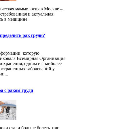
ческая маммология в Москве –
остребованная и актуальная
ть в медицине.
пределить рак груди?
формации, которую
иковала Всемирная Организация
оохранения, одним из наиболее
остраненных заболеваний у
н...
а с раком груди
юди стали больше болеть, или