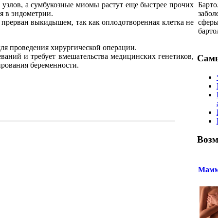
Барто
 узлов, а сумбукозные миомы растут еще быстрее прочих
забол
я в эндометрии.
сферы
 прерван выкидышем, так как оплодотворенная клетка не
барто
для проведения хирургической операции.
еваний и требует вмешательства медицинских генетиков,
Самы
ирования беременности.
Возм
Мамм