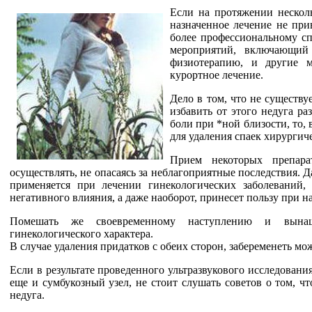
Если на протяжении несколь
назначенное лечение не прив
более профессиональному сп
мероприятий, включающий
физиотерапию, и другие м
курортное лечение.
Дело в том, что не существу
избавить от этого недуга ра
боли при *ной близости, то,
для удаления спаек хирургич
Прием некоторых препара
осуществлять, не опасаясь за неблагоприятные последствия. 
применяется при лечении гинекологических заболеваний
негативного влияния, а даже наоборот, принесет пользу при н
Помешать же своевременному наступлению и вынаш
гинекологического характера.
В случае удаления придатков с обеих сторон, забеременеть м
Если в результате проведенного ультразвукового исследовани
еще и сумбукозный узел, не стоит слушать советов о том, ч
недуга.