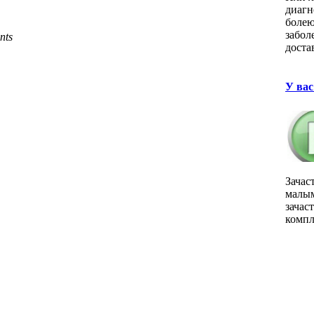
диагн
болею
забол
nts
доста
У вас
Зачас
малым
зачас
компл