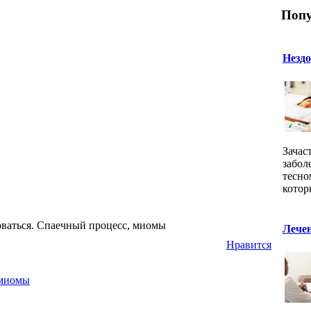
Попу
Нездо
Зачас
забол
тесно
котор
новаться. Спаечный процесс, миомы
Лечен
Нравится
 миомы