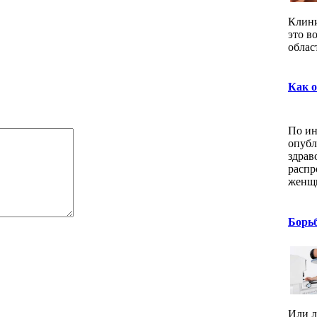
Клини
это в
облас
Как о
По ин
опубл
здрав
распр
женщи
Борьб
Или л