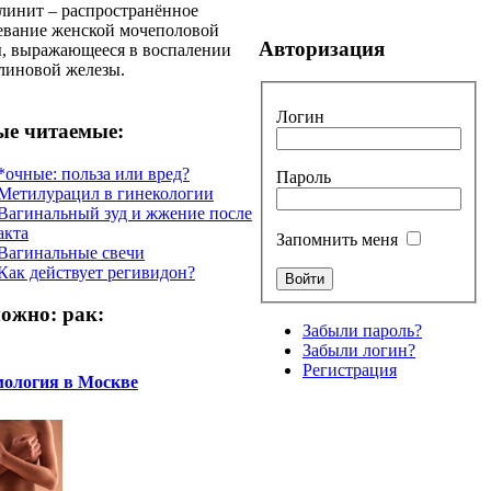
линит – распространённое
евание женской мочеполовой
Авторизация
, выражающееся в воспалении
линовой железы.
Логин
е читаемые:
*очные: польза или вред?
Пароль
Метилурацил в гинекологии
Вагинальный зуд и жжение после
акта
Запомнить меня
Вагинальные свечи
Как действует регивидон?
ожно: рак:
Забыли пароль?
Забыли логин?
Регистрация
ология в Москве