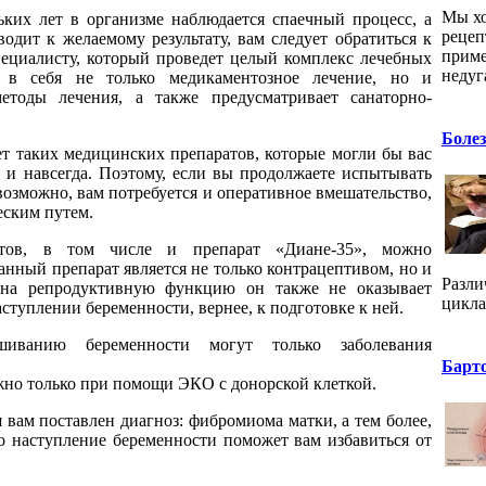
Мы хо
ких лет в организме наблюдается спаечный процесс, а
рецеп
одит к желаемому результату, вам следует обратиться к
приме
ециалисту, который проведет целый комплекс лечебных
недуг
 в себя не только медикаментозное лечение, но и
етоды лечения, а также предусматривает санаторно-
Боле
ет таких медицинских препаратов, которые могли бы вас
з и навсегда. Поэтому, если вы продолжаете испытывать
 возможно, вам потребуется и оперативное вмешательство,
еским путем.
тов, в том числе и препарат «Диане-35», можно
Данный препарат является не только контрацептивом, но и
Разли
, на репродуктивную функцию он также не оказывает
цикла
аступлении беременности, вернее, к подготовке к ней.
иванию беременности могут только заболевания
Барт
ожно только при помощи ЭКО с донорской клеткой.
я вам поставлен диагноз: фибромиома матки, а тем более,
то наступление беременности поможет вам избавиться от