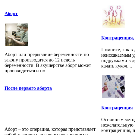
Аборт
Контрацепция,
Помните, как в 
Аборт или прерывание беременности по
неиссякаемым у
закону производится до 12 недель
подружками в д
беременности. В акушерстве аборт может
качать кукол,...
производиться и по...
После первого аборта
Контрацепция
Основным мето
нежелательную 
Аборт – это операция, которая представляет
контрацепция, 
собой насилие над вашим организмом и