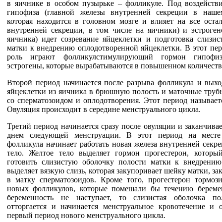
в яичнике в особом пузырьке – фолликуле. Под воздейств
гипофиза (главной железы внутренней секреции в наше
которая находится в головном мозге и влияет на все оста
внутренней секреции, в том числе на яичники) и эстроген
яичника) идет созревание яйцеклетки и подготовка слизис
матки к внедрению оплодотворенной яйцеклетки. В этот пе
роль играют фолликулстимулирующий гормон гипоф
эстрогены, которые вырабатываются в повышенном количеств
Второй период начинается после разрыва фолликула и выхо
яйцеклетки из яичника в брюшную полость и маточные трубы
со сперматозоидом и оплодотворения. Этот период называет
Овуляция происходит в середине менструального цикла.
Третий период начинается сразу после овуляции и заканчива
днем следующей менструации. В этот период на месте
фолликула начинает работать новая железа внутренней секр
тело. Желтое тело выделяет гормон прогестерон, которы
готовить слизистую оболочку полости матки к внедрени
выделяет вязкую слизь, которая закупоривает шейку матки, за
в матку сперматозоидов. Кроме того, прогестерон тормози
новых фолликулов, которые помешали бы течению береме
беременность не наступает, то слизистая оболочка по
отторгается и начинается менструальное кровотечение и 
первый период нового менструального цикла.