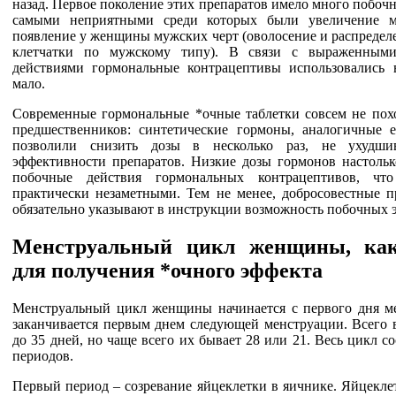
назад. Первое поколение этих препаратов имело много побоч
самыми неприятными среди которых были увеличение м
появление у женщины мужских черт (оволосение и распредел
клетчатки по мужскому типу). В связи с выраженным
действиями гормональные контрацептивы использовались 
мало.
Современные гормональные *очные таблетки совсем не пох
предшественников: синтетические гормоны, аналогичные е
позволили снизить дозы в несколько раз, не ухудш
эффективности препаратов. Низкие дозы гормонов настоль
побочные действия гормональных контрацептивов, чт
практически незаметными. Тем не менее, добросовестные п
обязательно указывают в инструкции возможность побочных 
Менструальный цикл женщины, как
для получения *очного эффекта
Менструальный цикл женщины начинается с первого дня м
заканчивается первым днем следующей менструации. Всего в
до 35 дней, но чаще всего их бывает 28 или 21. Весь цикл со
периодов.
Первый период – созревание яйцеклетки в яичнике. Яйцекле