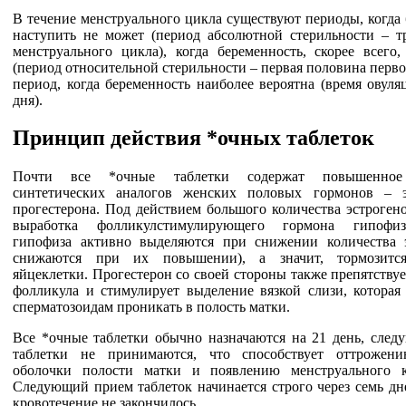
В течение менструального цикла существуют периоды, когда
наступить не может (период абсолютной стерильности – т
менструального цикла), когда беременность, скорее всего,
(период относительной стерильности – первая половина перво
период, когда беременность наиболее вероятна (время овул
дня).
Принцип действия *очных таблеток
Почти все *очные таблетки содержат повышенное 
синтетических аналогов женских половых гормонов – э
прогестерона. Под действием большого количества эстроген
выработка фолликулстимулирующего гормона гипофи
гипофиза активно выделяются при снижении количества 
снижаются при их повышении), а значит, тормозится
яйцеклетки. Прогестерон со своей стороны также препятству
фолликула и стимулирует выделение вязкой слизи, которая 
сперматозоидам проникать в полость матки.
Все *очные таблетки обычно назначаются на 21 день, след
таблетки не принимаются, что способствует оттрожени
оболочки полости матки и появлению менструального к
Следующий прием таблеток начинается строго через семь дн
кровотечение не закончилось.