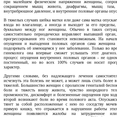
при малейшем физическом напряжении женщины, сопро
сокращением мышц живота, диафрагмы, мышц таза,
внутрибрюшное давление, и внутренние половые органы опус
В тяжелых случаях шейка матки или даже сама матка опускае
входа во влагалище, а иногда и выходит за его пределы, 
буквально между ног женщины. Обычно в таких ситуац
самостоятельно периодически вправляют выпавший орган
прогрессирования это становится невозможным. На начал
опущения и выпадения половых органов сама женщина
подозревать об имеющемся у нее заболевании. Только во вр
гинеколога она впервые сможет услышать этот диагноз.
процесс опущения внутренних половых органов - не одно
постепенный, но во всех 100% случаев он носит прог
характер.
Другими словами, без надлежащего лечения самостояте
исчезнуть эта болезнь не может, а может лишь стать более
тяжелой. Большинство женщин с пролапсом гениталий беспок
боли и тяжесть внизу живота, чувство инородного тел
промежности, дискомфорт и болезненные ощущения при ходь
второй возникают боли во время полового акта. Опускаясь
тянет за собой расположенные с нею по соседству моче
прямую кишку, что отражается в нарушении работы эти
женщины появляются жалобы на затрудненное или