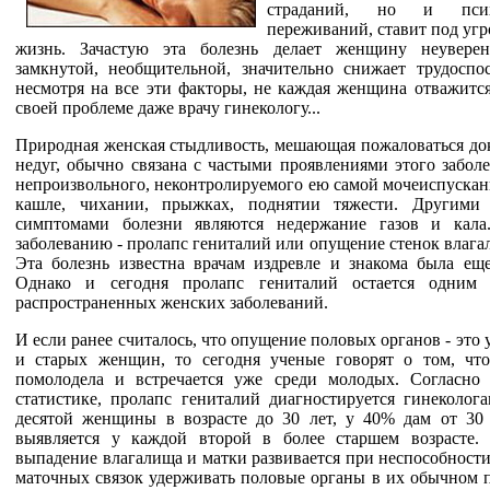
страданий, но и психо
переживаний, ставит под уг
жизнь. Зачастую эта болезнь делает женщину неуверен
замкнутой, необщительной, значительно снижает трудоспос
несмотря на все эти факторы, не каждая женщина отважится
своей проблеме даже врачу гинекологу...
Природная женская стыдливость, мешающая пожаловаться док
недуг, обычно связана с частыми проявлениями этого забол
непроизвольного, неконтролируемого ею самой мочеиспускан
кашле, чихании, прыжках, поднятии тяжести. Другими
симптомами болезни являются недержание газов и кала
заболеванию - пролапс гениталий или опущение стенок влага
Эта болезнь известна врачам издревле и знакома была еще
Однако и сегодня пролапс гениталий остается одним 
распространенных женских заболеваний.
И если ранее считалось, что опущение половых органов - это
и старых женщин, то сегодня ученые говорят о том, что
помолодела и встречается уже среди молодых. Согласно
статистике, пролапс гениталий диагностируется гинеколог
десятой женщины в возрасте до 30 лет, у 40% дам от 30 
выявляется у каждой второй в более старшем возрасте
выпадение влагалища и матки развивается при неспособност
маточных связок удерживать половые органы в их обычном 